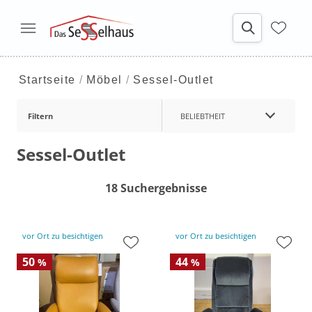
Startseite
Möbel
Sessel-Outlet
Filtern
BELIEBTHEIT
Sessel-Outlet
18 Suchergebnisse
vor Ort zu besichtigen
vor Ort zu besichtigen
50
44
%
%