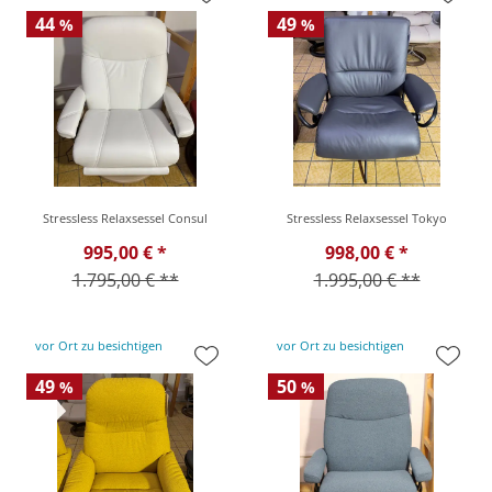
44
49
%
%
Stressless Relaxsessel Consul
Stressless Relaxsessel Tokyo
995,00 € *
998,00 € *
1.795,00 € **
1.995,00 € **
vor Ort zu besichtigen
vor Ort zu besichtigen
49
50
%
%