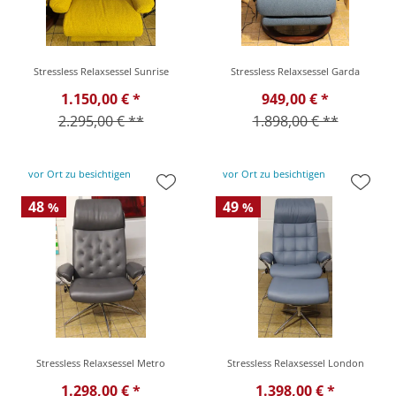
Stressless Relaxsessel Sunrise
Stressless Relaxsessel Garda
1.150,00 € *
949,00 € *
2.295,00 € **
1.898,00 € **
vor Ort zu besichtigen
vor Ort zu besichtigen
48
49
%
%
Stressless Relaxsessel Metro
Stressless Relaxsessel London
1.298,00 € *
1.398,00 € *