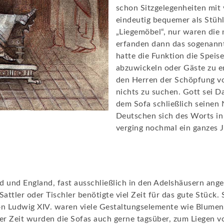
schon Sitzgelegenheiten mit 
eindeutig bequemer als Stüh
„Liegemöbel“, nur waren die
erfanden dann das sogenannte
hatte die Funktion die Speis
abzuwickeln oder Gäste zu em
den Herren der Schöpfung vo
nichts zu suchen. Gott sei Da
dem Sofa schließlich seinen N
Deutschen sich des Worts in
verging nochmal ein ganzes 
d und England, fast ausschließlich in den Adelshäusern ange
attler oder Tischler benötigte viel Zeit für das gute Stück.
von Ludwig XIV. waren viele Gestaltungselemente wie Blumen
er Zeit wurden die Sofas auch gerne tagsüber, zum Liegen v