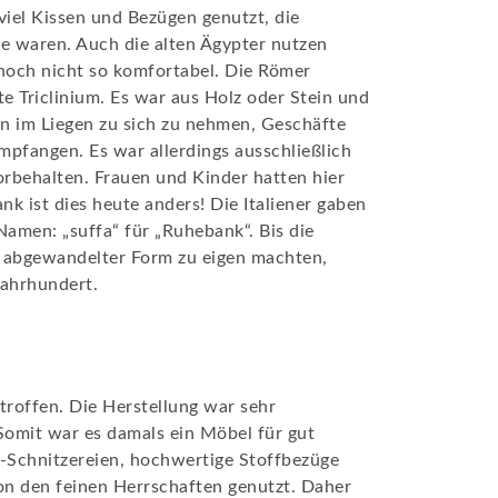
viel Kissen und Bezügen genutzt, die
le waren. Auch die alten Ägypter nutzen
 noch nicht so komfortabel. Die Römer
 Triclinium. Es war aus Holz oder Stein und
en im Liegen zu sich zu nehmen, Geschäfte
pfangen. Es war allerdings ausschließlich
rbehalten. Frauen und Kinder hatten hier
nk ist dies heute anders! Die Italiener gaben
amen: „suffa“ für „Ruhebank“. Bis die
 abgewandelter Form zu eigen machten,
Jahrhundert.
troffen. Die Herstellung war sehr
 Somit war es damals ein Möbel für gut
-Schnitzereien, hochwertige Stoffbezüge
on den feinen Herrschaften genutzt. Daher